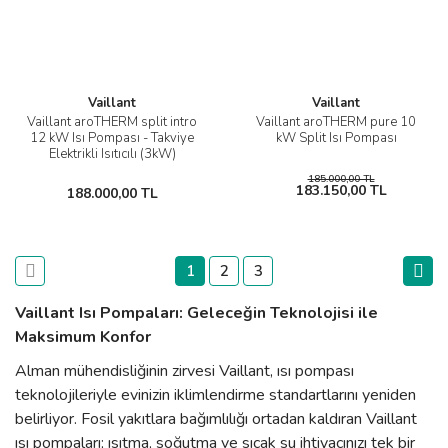
Vaillant
Vaillant
Vaillant aroTHERM split intro
Vaillant aroTHERM pure 10
12 kW Isı Pompası - Takviye
kW Split Isı Pompası
Elektrikli Isıtıcılı (3kW)
185.000,00 TL
183.150,00 TL
188.000,00 TL
1
2
3
Vaillant Isı Pompaları: Geleceğin Teknolojisi ile
Maksimum Konfor
Alman mühendisliğinin zirvesi Vaillant, ısı pompası
teknolojileriyle evinizin iklimlendirme standartlarını yeniden
belirliyor. Fosil yakıtlara bağımlılığı ortadan kaldıran Vaillant
ısı pompaları; ısıtma, soğutma ve sıcak su ihtiyacınızı tek bir