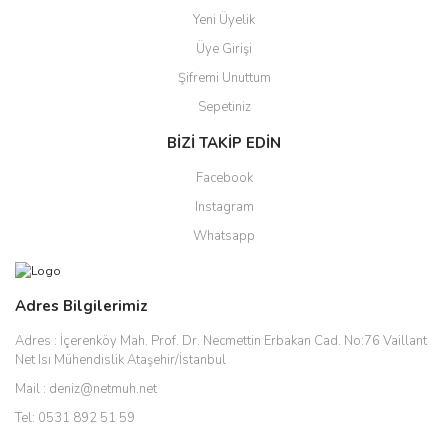
Yeni Üyelik
Üye Girişi
Şifremi Unuttum
Sepetiniz
BİZİ TAKİP EDİN
Facebook
Instagram
Whatsapp
Adres Bilgilerimiz
Adres :
İçerenköy Mah. Prof. Dr. Necmettin Erbakan Cad. No:76 Vaillant
Net Isı Mühendislik Ataşehir/İstanbul
Mail :
deniz@netmuh.net
Tel:
0531 892 51 59