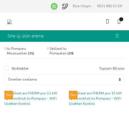
Bize Ulaşın :
0531 892 51 59
Isı Pompası
Vaillant Isı
Aksesuarları
(31)
Pompaları
(29)
Stoktakiler
Toplam 60 ürün
Yeni
Yeni