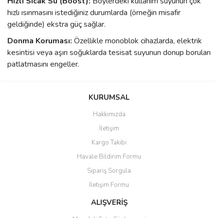
Hızlı Sıcak Su (Boost):
Boylerdeki kullanım suyunun çok
hızlı ısınmasını istediğiniz durumlarda (örneğin misafir
geldiğinde) ekstra güç sağlar.
Donma Koruması:
Özellikle monoblok cihazlarda, elektrik
kesintisi veya aşırı soğuklarda tesisat suyunun donup boruları
patlatmasını engeller.
KURUMSAL
Hakkımızda
İletişim
Kargo Takibi
Havale Bildirim Formu
Sipariş Sorgula
İletişim Formu
ALIŞVERİŞ