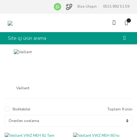
Bize Ulaşın :
0531 892 51 59
Vaillant
Stoktakiler
Toplam 9 ürün