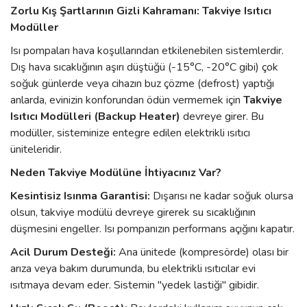
Zorlu Kış Şartlarının Gizli Kahramanı: Takviye Isıtıcı
Modüller
Isı pompaları hava koşullarından etkilenebilen sistemlerdir.
Dış hava sıcaklığının aşırı düştüğü (-15°C, -20°C gibi) çok
soğuk günlerde veya cihazın buz çözme (defrost) yaptığı
anlarda, evinizin konforundan ödün vermemek için
Takviye
Isıtıcı Modülleri (Backup Heater)
devreye girer. Bu
modüller, sisteminize entegre edilen elektrikli ısıtıcı
üniteleridir.
Neden Takviye Modülüne İhtiyacınız Var?
Kesintisiz Isınma Garantisi:
Dışarısı ne kadar soğuk olursa
olsun, takviye modülü devreye girerek su sıcaklığının
düşmesini engeller. Isı pompanızın performans açığını kapatır.
Acil Durum Desteği:
Ana ünitede (kompresörde) olası bir
arıza veya bakım durumunda, bu elektrikli ısıtıcılar evi
ısıtmaya devam eder. Sistemin "yedek lastiği" gibidir.