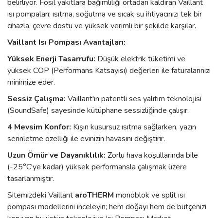
belirliyor. Fosil yakıtlara bağımlılığı ortadan kaldıran Vaillant
ısı pompaları; ısıtma, soğutma ve sıcak su ihtiyacınızı tek bir
cihazla, çevre dostu ve yüksek verimli bir şekilde karşılar.
Vaillant Isı Pompası Avantajları:
Yüksek Enerji Tasarrufu:
Düşük elektrik tüketimi ve
yüksek COP (Performans Katsayısı) değerleri ile faturalarınızı
minimize eder.
Sessiz Çalışma:
Vaillant'ın patentli ses yalıtım teknolojisi
(SoundSafe) sayesinde kütüphane sessizliğinde çalışır.
4 Mevsim Konfor:
Kışın kusursuz ısıtma sağlarken, yazın
serinletme özelliği ile evinizin havasını değiştirir.
Uzun Ömür ve Dayanıklılık:
Zorlu hava koşullarında bile
(-25°C'ye kadar) yüksek performansla çalışmak üzere
tasarlanmıştır.
Sitemizdeki Vaillant
aroTHERM
monoblok ve split ısı
pompası modellerini inceleyin; hem doğayı hem de bütçenizi