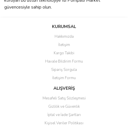
koruyan bu üstün teknolojiye Isı Pompası Market
güvencesiyle sahip olun.
KURUMSAL
Hakkımızda
İletişim
Kargo Takibi
Havale Bildirim Formu
Sipariş Sorgula
İletişim Formu
ALIŞVERİŞ
Mesafeli Satış Sözleşmesi
Gizlilik ve Güvenlik
İptal ve İade Şartları
Kişisel Veriler Politikası