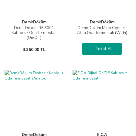
DemirDöküm
DemirDöküm
DemirDöküm RF 6001
DemirDöküm Migo Connect
Kablosuz Oda Termostatı
Akıllı Oda Termostatı (Wi-Fi)
(On/Off)
Teklif Al
3.360,00 TL
DemirDöküm
E.C.A