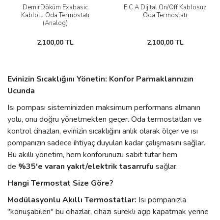
DemirDöküm Exabasic
E.C.A Dijital On/Off Kablosuz
Kablolu Oda Termostatı
Oda Termostatı
(Analog)
2.100,00 TL
2.100,00 TL
Evinizin Sıcaklığını Yönetin: Konfor Parmaklarınızın
Ucunda
Isı pompası sisteminizden maksimum performans almanın
yolu, onu doğru yönetmekten geçer. Oda termostatları ve
kontrol cihazları, evinizin sıcaklığını anlık olarak ölçer ve ısı
pompanızın sadece ihtiyaç duyulan kadar çalışmasını sağlar.
Bu akıllı yönetim, hem konforunuzu sabit tutar hem
de
%35'e varan yakıt/elektrik tasarrufu
sağlar.
Hangi Termostat Size Göre?
Modülasyonlu Akıllı Termostatlar:
Isı pompanızla
"konuşabilen" bu cihazlar, cihazı sürekli açıp kapatmak yerine