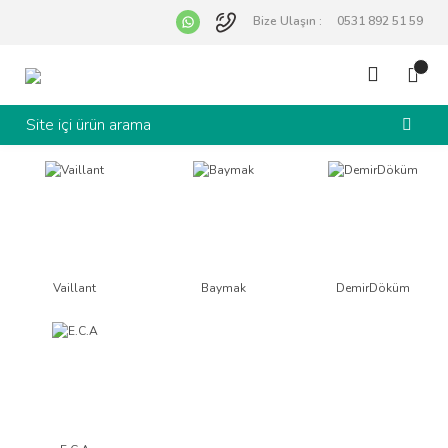
Bize Ulaşın :
0531 892 51 59
Vaillant
Baymak
DemirDöküm