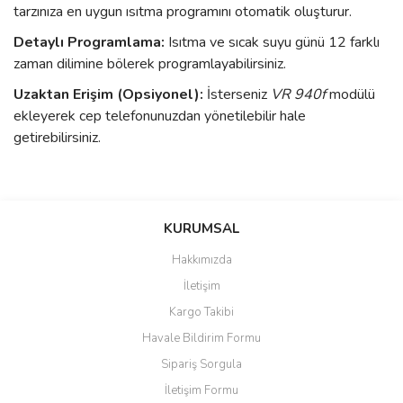
tarzınıza en uygun ısıtma programını otomatik oluşturur.
Detaylı Programlama:
Isıtma ve sıcak suyu günü 12 farklı
zaman dilimine bölerek programlayabilirsiniz.
Uzaktan Erişim (Opsiyonel):
İsterseniz
VR 940f
modülü
ekleyerek cep telefonunuzdan yönetilebilir hale
getirebilirsiniz.
Bu ürünün fiyat bilgisi, resim, ürün açıklamalarında ve diğer
konularda yetersiz gördüğünüz noktaları öneri formunu kullanarak
Bu ürüne ilk yorumu siz yapın!
KURUMSAL
tarafımıza iletebilirsiniz.
Görüş ve önerileriniz için teşekkür ederiz.
Hakkımızda
Yorum Yaz
İletişim
Ürün resmi kalitesiz, bozuk veya görüntülenemiyor.
Kargo Takibi
Ürün açıklamasında eksik bilgiler bulunuyor.
Havale Bildirim Formu
Ürün bilgilerinde hatalar bulunuyor.
Sipariş Sorgula
Ürün fiyatı diğer sitelerden daha pahalı.
İletişim Formu
Bu ürüne benzer farklı alternatifler olmalı.