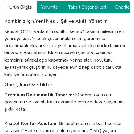
Ürün Bilgisi
Yorumlar
Taksit Seçenekleri
Önerilerin
Kombiniz İçin Yeni Nesil, Şık ve Akıllı Yönetim
sensoHOME, Vaillant'ın ödüllü "senso" tasarım ailesinin en
yeni üyesidir. Yüksek çözünürlüklü cam görünümlü
dokunmatik ekranı ve sezgisel arayüzü ile kombi kullanımını
bir keyfe dönüştürür. Modülasyonlu yapısı sayesinde
kombinizi sürekli açıp kapatmak yerine alev boyutunu
ayarlayarak çalıştırır; bu sayede eviniz hep sabit sıcaklıkta
kalır ve faturalarınız düşer.
Öne Çıkan Özellikler:
Premium Dokunmatik Tasarım:
Modern siyah cam
görünümü ve aydınlatmalı ekranı ile evinizin dekorasyonuna
şıklık katar.
Kişisel Konfor Asistanı:
İlk kurulumda size basit sorular
sorarak ("Evde ne zaman bulunuyorsunuz?" vb.) yaşam