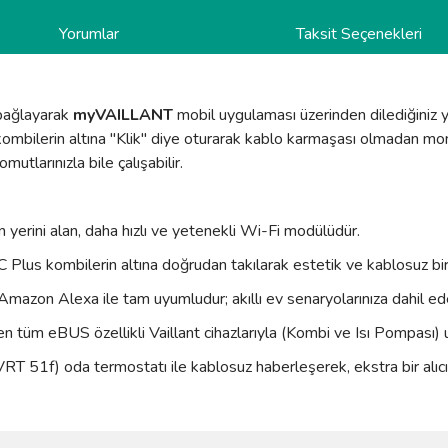
Yorumlar
Taksit Seçenekleri
 bağlayarak
myVAILLANT
mobil uygulaması üzerinden dilediğiniz 
s kombilerin altına "Klik" diye oturarak kablo karmaşası olmadan
tlarınızla bile çalışabilir.
erini alan, daha hızlı ve yetenekli Wi-Fi modülüdür.
C Plus kombilerin altına doğrudan takılarak estetik ve kablosuz bi
zon Alexa ile tam uyumludur; akıllı ev senaryolarınıza dahil edeb
en tüm eBUS özellikli Vaillant cihazlarıyla (Kombi ve Isı Pompası)
51f) oda termostatı ile kablosuz haberleşerek, ekstra bir alıcı