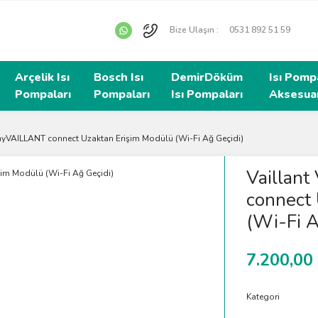
Bize Ulaşın :
0531 892 51 59
Arçelik Isı
Bosch Isı
DemirDöküm
Isı Pomp
Pompaları
Pompaları
Isı Pompaları
Aksesuar
myVAILLANT connect Uzaktan Erişim Modülü (Wi-Fi Ağ Geçidi)
Vaillan
connect 
(Wi-Fi A
7.200,00
Kategori