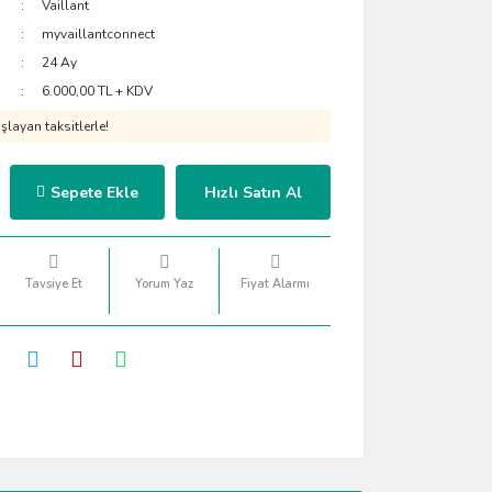
Vaillant
myvaillantconnect
24 Ay
6.000,00 TL + KDV
layan taksitlerle!
Sepete Ekle
Hızlı Satın Al
Tavsiye Et
Yorum Yaz
Fiyat Alarmı