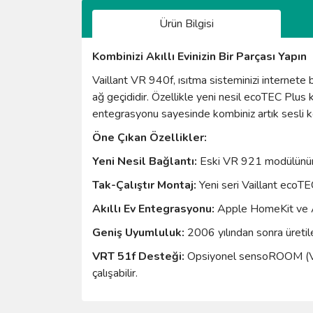
Ürün Bilgisi
Kombinizi Akıllı Evinizin Bir Parçası Yapın
Vaillant VR 940f, ısıtma sisteminizi internete
ağ geçididir. Özellikle yeni nesil ecoTEC Plu
entegrasyonu sayesinde kombiniz artık sesli komu
Öne Çıkan Özellikler:
Yeni Nesil Bağlantı:
Eski VR 921 modülünün y
Tak-Çalıştır Montaj:
Yeni seri Vaillant ecoTE
Akıllı Ev Entegrasyonu:
Apple HomeKit ve Ama
Geniş Uyumluluk:
2006 yılından sonra üretil
VRT 51f Desteği:
Opsiyonel sensoROOM (VRT 
çalışabilir.