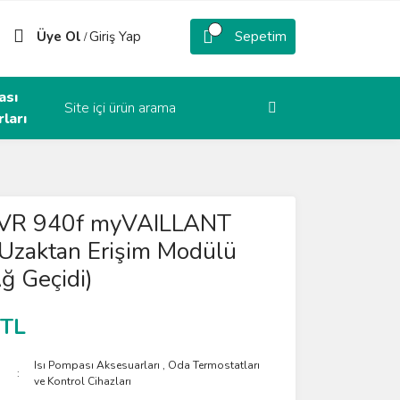
Üye Ol
Giriş Yap
Sepetim
/
ası
ları
t VR 940f myVAILLANT
Uzaktan Erişim Modülü
ğ Geçidi)
 TL
Isı Pompası Aksesuarları
,
Oda Termostatları
ve Kontrol Cihazları