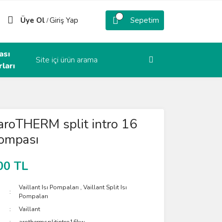
Üye Ol
Giriş Yap
Sepetim
/
ası
ları
 aroTHERM split intro 16
Pompası
00 TL
Vaillant Isı Pompaları
,
Vaillant Split Isı
Pompaları
Vaillant