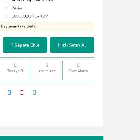
arothermsplitintro16kw
24 Ay
168.333,33 TL + KDV
başlayan taksitlerle!
Sepete Ekle
Hızlı Satın Al
Tavsiye Et
Yorum Yaz
Fiyat Alarmı