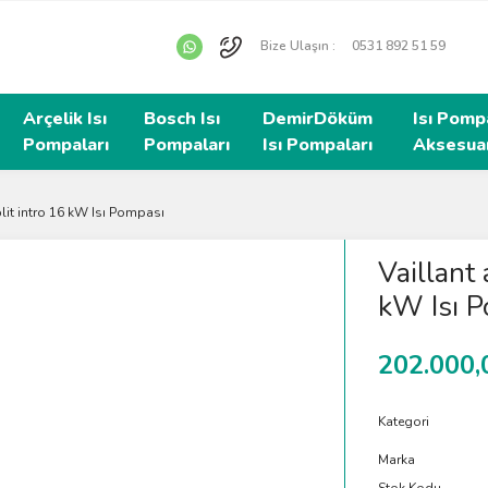
Bize Ulaşın :
0531 892 51 59
Arçelik Isı
Bosch Isı
DemirDöküm
Isı Pomp
Pompaları
Pompaları
Isı Pompaları
Aksesuar
it intro 16 kW Isı Pompası
Vaillant
kW Isı 
202.000,
Kategori
Marka