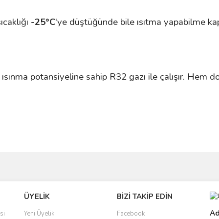
ıcaklığı
-25°C
'ye düştüğünde bile ısıtma yapabilme kapa
ısınma potansiyeline sahip R32 gazı ile çalışır. Hem do
ve diğer konularda yetersiz gördüğünüz noktaları öneri formunu kullanarak taraf
Bu ürüne ilk yorumu siz yapın!
ÜYELİK
BİZİ TAKİP EDİN
r.
Yorum Yaz
Ad
si
Yeni Üyelik
Facebook