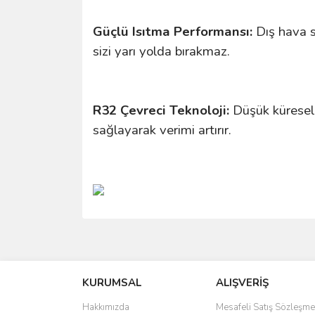
Güçlü Isıtma Performansı:
Dış hava s
sizi yarı yolda bırakmaz.
R32 Çevreci Teknoloji:
Düşük küresel 
sağlayarak verimi artırır.
Bu ürünün fiyat bilgisi, resim, ürün açıklamalarında 
Görüş ve önerileriniz için teşekkür ederiz.
KURUMSAL
ALIŞVERİŞ
Ürün resmi kalitesiz, bozuk veya görüntülenemiyo
Ürün açıklamasında eksik bilgiler bulunuyor.
Hakkımızda
Mesafeli Satış Sözleşme