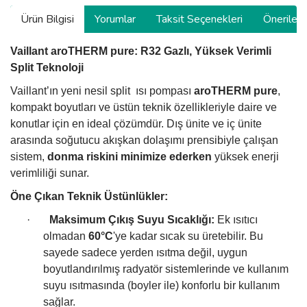
Ürün Bilgisi
Yorumlar
Taksit Seçenekleri
Önerilerin
Vaillant aroTHERM pure: R32 Gazlı, Yüksek Verimli
Split Teknoloji
Vaillant’ın yeni nesil split ısı pompası
aroTHERM pure
,
kompakt boyutları ve üstün teknik özellikleriyle daire ve
konutlar için en ideal çözümdür. Dış ünite ve iç ünite
arasında soğutucu akışkan dolaşımı prensibiyle çalışan
sistem,
donma riskini minimize ederken
yüksek enerji
verimliliği sunar.
Öne Çıkan Teknik Üstünlükler:
·
Maksimum Çıkış Suyu Sıcaklığı:
Ek ısıtıcı
olmadan
60°C
'ye kadar sıcak su üretebilir. Bu
sayede sadece yerden ısıtma değil, uygun
boyutlandırılmış radyatör sistemlerinde ve kullanım
suyu ısıtmasında (boyler ile) konforlu bir kullanım
sağlar.