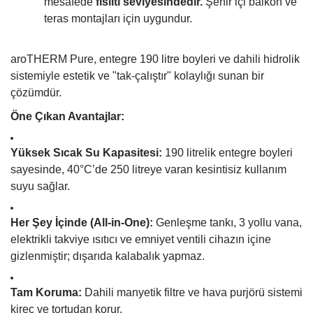
mesafede
fısıltı seviyesindedir.
Şehir içi balkon ve
teras montajları için uygundur.
aroTHERM Pure, entegre 190 litre boyleri ve dahili hidrolik
sistemiyle estetik ve "tak-çalıştır" kolaylığı sunan bir
çözümdür.
Öne Çıkan Avantajlar:
Yüksek Sıcak Su Kapasitesi:
190 litrelik entegre boyleri
sayesinde, 40°C’de 250 litreye varan kesintisiz kullanım
suyu sağlar.
Her Şey İçinde (All-in-One):
Genleşme tankı, 3 yollu vana,
elektrikli takviye ısıtıcı ve emniyet ventili cihazın içine
gizlenmiştir; dışarıda kalabalık yapmaz.
Tam Koruma:
Dahili manyetik filtre ve hava purjörü sistemi
kireç ve tortudan korur.