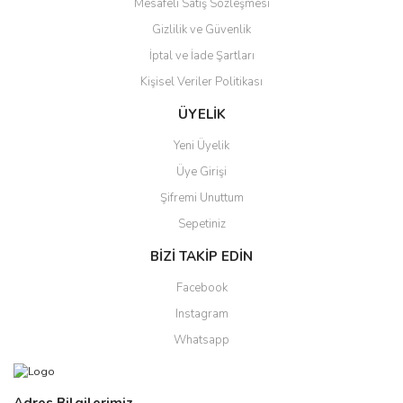
Mesafeli Satış Sözleşmesi
Gizlilik ve Güvenlik
İptal ve İade Şartları
Gönder
Kişisel Veriler Politikası
ÜYELİK
Yeni Üyelik
Üye Girişi
Şifremi Unuttum
Sepetiniz
BİZİ TAKİP EDİN
Facebook
Instagram
Whatsapp
Adres Bilgilerimiz