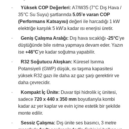
·
Yüksek COP Değerleri:
A7/W35 (7°C Dış Hava /
35°C Su Suyu) şartlarında
5.05'e varan COP
(Performans Katsayısı)
değeri ile harcadığı 1 kW
elektriğe karşılık 5 kW'a kadar ısı enerjisi üretir.
·
Geniş Çalışma Aralığı:
Dış hava sıcaklığı
-25°C
'ye
düştüğünde bile ısıtma yapmaya devam eder. Yazın
ise
+46°C
'ye kadar soğutma yapabilir.
·
R32 Soğutucu Akışkan:
Küresel Isınma
Potansiyeli (GWP) düşük, ısı taşıma kapasitesi
yüksek R32 gazı ile daha az gaz şarjı gerektirir ve
daha çevrecidir.
·
Kompakt İç Ünite:
Duvar tipi hidrolik iç ünitesi,
sadece
720 x 440 x 350 mm
boyutlarıyla kombi
kadar az yer kaplar ve evin içine estetik bir şekilde
monte edilir.
·
Sessiz Çalışma:
Dış ünite ses basıncı, 3 metre