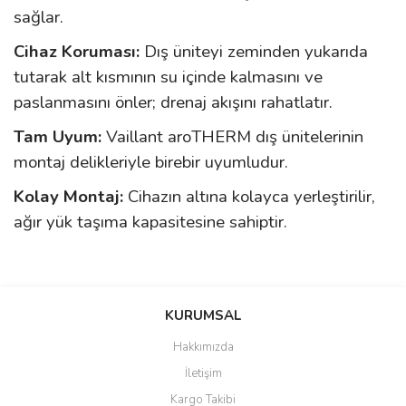
sağlar.
Cihaz Koruması:
Dış üniteyi zeminden yukarıda
tutarak alt kısmının su içinde kalmasını ve
paslanmasını önler; drenaj akışını rahatlatır.
Tam Uyum:
Vaillant aroTHERM dış ünitelerinin
montaj delikleriyle birebir uyumludur.
Kolay Montaj:
Cihazın altına kolayca yerleştirilir,
ağır yük taşıma kapasitesine sahiptir.
Bu ürünün fiyat bilgisi, resim, ürün açıklamalarında ve diğer
konularda yetersiz gördüğünüz noktaları öneri formunu kullanarak
Bu ürüne ilk yorumu siz yapın!
KURUMSAL
tarafımıza iletebilirsiniz.
Görüş ve önerileriniz için teşekkür ederiz.
Hakkımızda
Yorum Yaz
İletişim
Ürün resmi kalitesiz, bozuk veya görüntülenemiyor.
Kargo Takibi
Ürün açıklamasında eksik bilgiler bulunuyor.