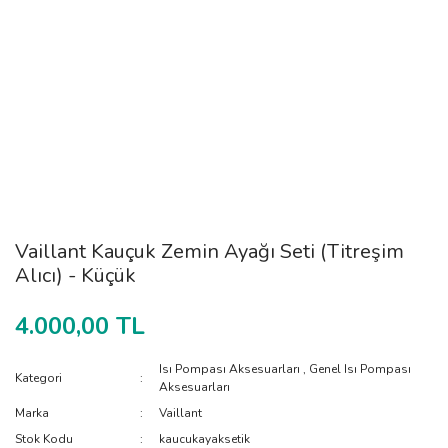
Vaillant Kauçuk Zemin Ayağı Seti (Titreşim
Alıcı) - Küçük
4.000,00 TL
Isı Pompası Aksesuarları
,
Genel Isı Pompası
Kategori
Aksesuarları
Marka
Vaillant
Stok Kodu
kaucukayaksetik