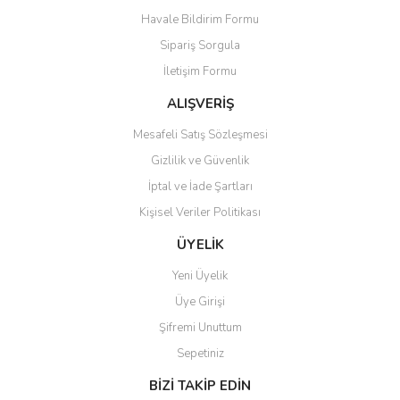
Havale Bildirim Formu
Ürün bilgilerinde hatalar bulunuyor.
Sipariş Sorgula
Ürün fiyatı diğer sitelerden daha pahalı.
İletişim Formu
Bu ürüne benzer farklı alternatifler olmalı.
ALIŞVERİŞ
Mesafeli Satış Sözleşmesi
Gizlilik ve Güvenlik
İptal ve İade Şartları
Gönder
Kişisel Veriler Politikası
ÜYELİK
Yeni Üyelik
Üye Girişi
Şifremi Unuttum
Sepetiniz
BİZİ TAKİP EDİN