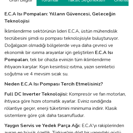
Ürün Bilgisi
Yorumlar
Taksit Seçenekleri
Önerilerin
E.C.A Isı Pompaları: Yılların Güvencesi, Geleceğin
Teknolojisi
İklimlendirme sektörünün lideri E.C.A, üstün mühendislik
tecrübesini şimdi ısı pompası teknolojisiyle buluşturuyor.
Doğalgazın olmadığı bölgelerde veya daha çevreci ve
ekonomik bir ısınma arayanlar için geliştirilen
E.C.A Isı
Pompaları
, tek bir cihazla evinizin tüm iklimlendirme
ihtiyacını karşılar: Kışın kesintisiz ısıtma, yazın serinletici
soğutma ve 4 mevsim sıcak su.
Neden E.C.A Isı Pompası Tercih Etmelisiniz?
Full DC Inverter Teknolojisi:
Kompresör ve fan motorları,
ihtiyaca göre hızını otomatik ayarlar. Eviniz ısındığında
rölantiye geçer, enerji tüketimini minimuma indirir. Klasik
sistemlere göre çok daha tasarrufludur.
Yaygın Servis ve Yedek Parça Ağı:
E.C.A'yı rakiplerinden
ayıran en büyük özellik, Türkiye'nin dört bir yanındaki güçlü