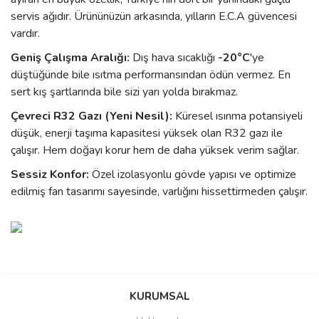
servis ağıdır. Ürününüzün arkasında, yılların E.C.A güvencesi
vardır.
Geniş Çalışma Aralığı:
Dış hava sıcaklığı
-20°C
'ye
düştüğünde bile ısıtma performansından ödün vermez. En
sert kış şartlarında bile sizi yarı yolda bırakmaz.
Çevreci R32 Gazı (Yeni Nesil):
Küresel ısınma potansiyeli
düşük, enerji taşıma kapasitesi yüksek olan R32 gazı ile
çalışır. Hem doğayı korur hem de daha yüksek verim sağlar.
Sessiz Konfor:
Özel izolasyonlu gövde yapısı ve optimize
edilmiş fan tasarımı sayesinde, varlığını hissettirmeden çalışır.
Bu ürünün fiyat bilgisi, resim, ürün açıklamalarında ve diğer
konularda yetersiz gördüğünüz noktaları öneri formunu kullanarak
Bu ürüne ilk yorumu siz yapın!
KURUMSAL
tarafımıza iletebilirsiniz.
Görüş ve önerileriniz için teşekkür ederiz.