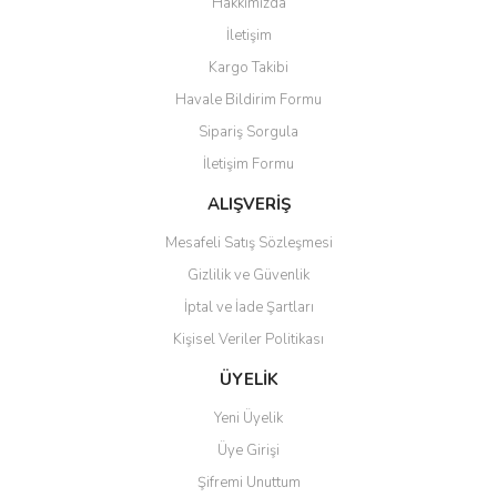
Hakkımızda
Yorum Yaz
İletişim
Ürün resmi kalitesiz, bozuk veya görüntülenemiyor.
Kargo Takibi
Ürün açıklamasında eksik bilgiler bulunuyor.
Havale Bildirim Formu
Ürün bilgilerinde hatalar bulunuyor.
Sipariş Sorgula
Ürün fiyatı diğer sitelerden daha pahalı.
İletişim Formu
Bu ürüne benzer farklı alternatifler olmalı.
ALIŞVERİŞ
Mesafeli Satış Sözleşmesi
Gizlilik ve Güvenlik
İptal ve İade Şartları
Gönder
Kişisel Veriler Politikası
ÜYELİK
Yeni Üyelik
Üye Girişi
Şifremi Unuttum