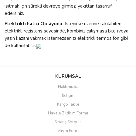
ısıtmak için sürekli devreye girmez, yakıttan tasarruf
edersiniz.
Elektrikli Isıtıcı Opsiyonu:
İstenirse üzerine takılabilen
elektrikli rezistans sayesinde, kombiniz çalışmasa bile (veya
yazın kazanı yakmak istemezseniz) elektrikli termosifon gibi
de kullanılabilir.
Bu ürünün fiyat bilgisi, resim, ürün açıklamalarında ve diğer
konularda yetersiz gördüğünüz noktaları öneri formunu kullanarak
Bu ürüne ilk yorumu siz yapın!
KURUMSAL
tarafımıza iletebilirsiniz.
Görüş ve önerileriniz için teşekkür ederiz.
Hakkımızda
Yorum Yaz
İletişim
Ürün resmi kalitesiz, bozuk veya görüntülenemiyor.
Kargo Takibi
Ürün açıklamasında eksik bilgiler bulunuyor.
Havale Bildirim Formu
Ürün bilgilerinde hatalar bulunuyor.
Sipariş Sorgula
Ürün fiyatı diğer sitelerden daha pahalı.
İletişim Formu
Bu ürüne benzer farklı alternatifler olmalı.