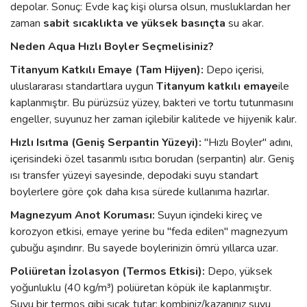
depolar. Sonuç: Evde kaç kişi olursa olsun, musluklardan her
zaman
sabit sıcaklıkta ve yüksek basınçta
su akar.
Neden Aqua Hızlı Boyler Seçmelisiniz?
Titanyum Katkılı Emaye (Tam Hijyen):
Depo içerisi,
uluslararası standartlara uygun
Titanyum katkılı emaye
ile
kaplanmıştır. Bu pürüzsüz yüzey, bakteri ve tortu tutunmasını
engeller, suyunuz her zaman içilebilir kalitede ve hijyenik kalır.
Hızlı Isıtma (Geniş Serpantin Yüzeyi):
"Hızlı Boyler" adını,
içerisindeki özel tasarımlı ısıtıcı borudan (serpantin) alır. Geniş
ısı transfer yüzeyi sayesinde, depodaki suyu standart
boylerlere göre çok daha kısa sürede kullanıma hazırlar.
Magnezyum Anot Koruması:
Suyun içindeki kireç ve
korozyon etkisi, emaye yerine bu "feda edilen" magnezyum
çubuğu aşındırır. Bu sayede boylerinizin ömrü yıllarca uzar.
Poliüretan İzolasyon (Termos Etkisi):
Depo, yüksek
yoğunluklu (40 kg/m³) poliüretan köpük ile kaplanmıştır.
Suyu bir termos gibi sıcak tutar; kombiniz/kazanınız suyu