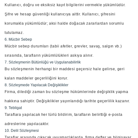
Kullanıcı, doğru ve eksiksiz kayıt bilgilerini vermekle yükümlüdür.
Şifre ve hesap güvenliği kullanıcıya aittir. Kullanıcı, şifresini
korumakla yükümlüdür; aksi halde doğacak zararlardan sorumlu
tutulamaz.
6. Mücbir Sebep
Mücbir sebep durumları (tabii afetler, grevler, savaş, salgın vb.)
sırasında, tarafların yükümlülükleri askıya alınır.
7. Sözleşmenin Bütünlüğü ve Uygulanabilirlik
Bu sözleşmenin herhangi bir maddesi geçersiz hale gelirse, geri
kalan maddeler geçerliliğini korur.
8. Sözleşmede Yapılacak Değişiklikler
Firma, dilediği zaman bu sözleşme hükümlerinde değişiklik yapma
hakkına sahiptir. Değişiklikler yayınlandığı tarihte geçerlilik kazanır.
9. Tebligat
Taraflara yapılacak her türlü bildirim, tarafların belirttiği e-posta
adreslerine yapılacaktır.
10. Delil Sözleşmesi
Taraflar arasında çıkacak uyuşmazlıklarda, firma defter ve bilgisayar